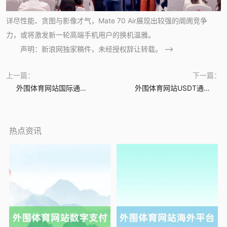
详尽性能、贪图与影像才气，Mate 70 Air展现出较强的阛阓竞争
力，或将激发新一轮高端手机用户的换机温雅。
声明：新浪网独家稿件，未经授权辞让转载。 -->
上一篇：
下一篇：
外围体育网站国际通道 690亿“国补”落地，促毁坏怎样再添新能源？
外围体育网站USDT通道 从国民品牌到“冬季之王”：解密鸭鸭羽绒服的三宗“最”
热点资讯