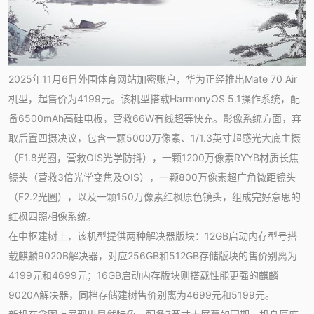
2025年11月6日外围体育网站加密账户，华为正经推出Mate 70 Air
机型，起售价为4199元。该机型搭载HarmonyOS 5.1操作系统，配
备6500mAh高硅电板，营救66W有线超等快充。影像系统方面，弃
取后置四摄决议，包含一颗5000万像素、1/1.3英寸超感光大底主摄
（F1.8光圈，营救OIS光学防抖），一颗1200万像素RYYB材质长焦
镜头（营救3倍光学变焦及OIS），一颗800万像素超广角微距镜头
（F2.2光圈），以及一颗150万像素红枫原色镜头，组成完好意思的
红枫四照相像系统。
在中枢建树上，该机型提供两种解决器版块：12GB启动内存型号搭
载麒麟9020B解决器，对应256GB和512GB存储版块的售价别离为
4199元和4699元；16GB启动内存版块则搭载性能更强的麒麟
9020A解决器，同档存储建树售价别离为4699元和5199元。