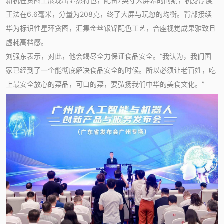
新机在贪图上展现出显然特色，配备7英寸大屏幕的同期，机身厚度
王法在6.6毫米，分量为208克，终了大屏与玩忽的均衡。背部接续
华为标识性星环贪图，汇集金丝银锦配色工艺，合座视觉成果雅致且
虚耗高档感。
刘强东表示，对此，他会竭尽全力保证食品安全。“我认为，我们国
家已经到了一个能彻底解决食品安全的时候。所以必须让老百姓，吃
上最安全放心的菜品，可口的菜，要弘扬我们中华的美食文化。”