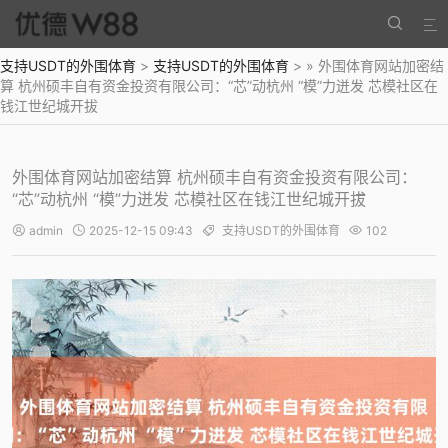


支持USDT的外围体育
>
支持USDT的外围体育
> » 外围体育网站加密结
算 杭州硕丰自有资金投资有限公司：“芯”动杭州 “模”力迸发 芯模社区在
钱江世纪城开拔
外围体育网站加密结算 杭州硕丰自有资金投资有限公司：
“芯”动杭州 “模”力迸发 芯模社区在钱江世纪城开拔
admin
2025-12-15 09:43
支持USDT的外围体育
102



