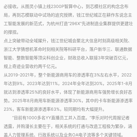
必接收。从图灵小镇上线2300P智算中心，到芯模社区的构念念布
局，再到芯模联动中试场的追究授牌，钱江世纪城正在耕作东说念主
工智能发展的新范式，为杭州打造“296X”先进制造业集群提供更建壮
的撑捏。
点上突破带动全域擢升，钱江世纪城会聚北大信息时刻高级相关院、
浙江大学猜想机革命时刻相关院等科研平台，落户新华三、联通数据
智能、整数智能等顶尖科创企业，财政总收入联接3年突破百亿元，
规上奇迹业营收约两千亿元。
从2019-2021年，整个新能源商用车的渗透率在3%左右水平，2022
年达到9%，2023年达到11%，2024年全年达到20%，2025年1-8月
就达到渗透率25%的良好水平，体现了新能源商用车强势增长良好态
势。2025年8月商用车新能源渗透率30%，其中的卡车新能源渗透率
23%，客车新能源渗透率63%，较同期均有大幅提升。
“目前有1000多名YY直播员工并入百度。”李乐对时代周报记者
透露，并购漫长主要在于，相关系统的打通与改造工程极为繁杂，涵
盖人力管理系统、行政系统以及业务OA电子流等多个关键领域。