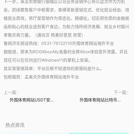
下一步，莱芜农商银行钢城区公司业务营销中心将以这次作为为机
会，抓续聚焦客户中枢需求，束缚革新营销花式、优化就业经由、培
植就业质效，将厅堂营销作为常态化、精细化，切实把优质的金融居
品和贴心的就业送到客户身边，为助力场所经济发展、就业乡村振兴
孝敬农商力量。（通信员 杨素好意思 房莹）
鲁网济东频谈热线：0531-76122110外围体育网站海外平台
据报道，原本为ROGXboxAlly准备的全屏Xbox体验意外泄露，并且
现在可以在任何运行Windows11的掌机上安装。
其实答案很简单：平台压根不知道你的原密码是什么。
包袱裁剪：孟昊天外围体育网站海外平台
上一篇：
下一篇：
外围体育网站USDT安全
外围体育网站比特币出金
热点资讯