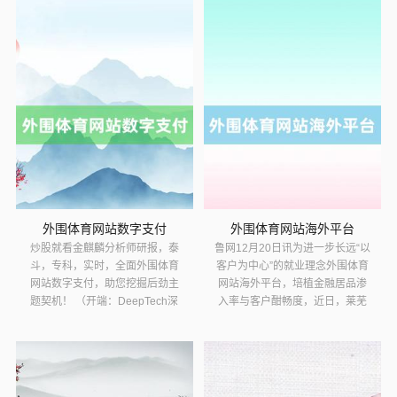
外围体育网站数字支付
外围体育网站海外平台
炒股就看金麒麟分析师研报，泰
鲁网12月20日讯为进一步长远“以
斗，专科，实时，全面外围体育
客户为中心”的就业理念外围体育
网站数字支付，助您挖掘后劲主
网站海外平台，培植金融居品渗
题契机！ （开端：DeepTech深
入率与客户酣畅度，近日，莱芜