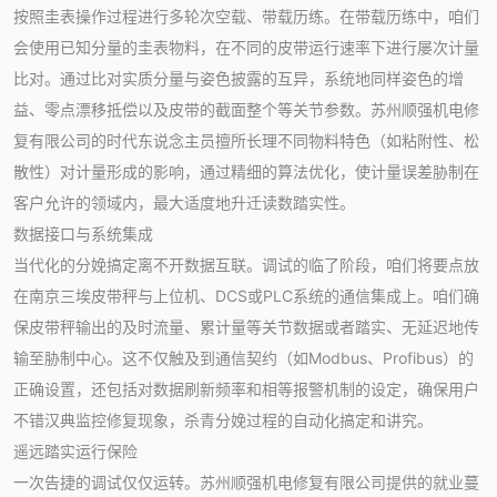
按照圭表操作过程进行多轮次空载、带载历练。在带载历练中，咱们
会使用已知分量的圭表物料，在不同的皮带运行速率下进行屡次计量
比对。通过比对实质分量与姿色披露的互异，系统地同样姿色的增
益、零点漂移抵偿以及皮带的截面整个等关节参数。苏州顺强机电修
复有限公司的时代东说念主员擅所长理不同物料特色（如粘附性、松
散性）对计量形成的影响，通过精细的算法优化，使计量误差胁制在
客户允许的领域内，最大适度地升迁读数踏实性。
数据接口与系统集成
当代化的分娩搞定离不开数据互联。调试的临了阶段，咱们将要点放
在南京三埃皮带秤与上位机、DCS或PLC系统的通信集成上。咱们确
保皮带秤输出的及时流量、累计量等关节数据或者踏实、无延迟地传
输至胁制中心。这不仅触及到通信契约（如Modbus、Profibus）的
正确设置，还包括对数据刷新频率和相等报警机制的设定，确保用户
不错汉典监控修复现象，杀青分娩过程的自动化搞定和讲究。
遥远踏实运行保险
一次告捷的调试仅仅运转。苏州顺强机电修复有限公司提供的就业蔓