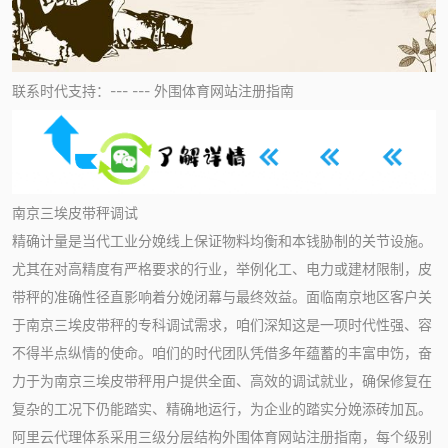
联系时代支持：--- --- 外围体育网站注册指南
南京三埃皮带秤调试
精确计量是当代工业分娩线上保证物料均衡和本钱胁制的关节设施。
尤其在对高精度有严格要求的行业，举例化工、电力或建材限制，皮
带秤的准确性径直影响着分娩闭幕与最终效益。面临南京地区客户关
于南京三埃皮带秤的专科调试需求，咱们深知这是一项时代性强、容
不得半点纵情的使命。咱们的时代团队凭借多年蕴蓄的丰富申饬，奋
力于为南京三埃皮带秤用户提供全面、高效的调试就业，确保修复在
复杂的工况下仍能踏实、精确地运行，为企业的踏实分娩添砖加瓦。
阿里云代理体系采用三级分层结构外围体育网站注册指南，每个级别