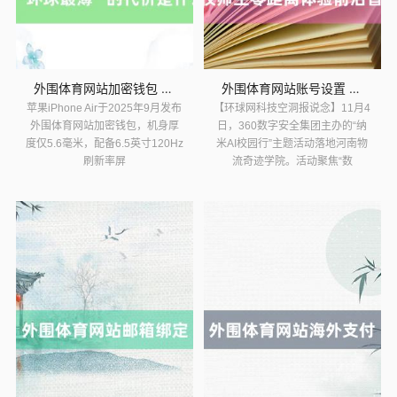
外围体育网站加密钱包 卢伟冰刺破行业近况: 追求“环球最薄”
外围体育网站账号设置 纳米AI智能体走进课堂，360让高校师
苹果iPhone Air于2025年9月发布
【环球网科技空洞报说念】11月4
外围体育网站加密钱包，机身厚
日，360数字安全集团主办的“纳
度仅5.6毫米，配备6.5英寸120Hz
米AI校园行”主题活动落地河南物
刷新率屏
流奇迹学院。活动聚焦“数