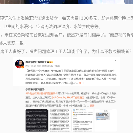
订入住上海徐汇滨江逸扉货仓，每天房费1300多元，却迷惑两个晚上
卫生间的水漫出、空调无法调理温度、水管异响等等。
未在蚁合简略前台教唆见知客户，依然算是专门糊弄了。”他忽视的诉
终未实现一致。
王人备好了，噪声问题修理工王人知谈半年了，为什么不教唆糟践者？