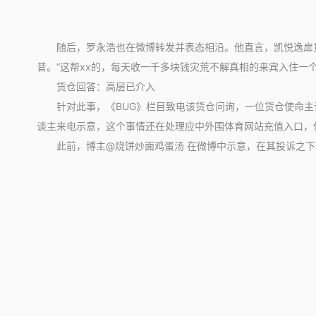
随后，罗永浩也在微博转发并表态相沿。他直言，凯悦逸扉货
昔。“这帮xx的，每天收一千多块钱灾荒不解真相的来宾入住一
货仓回答：高层已介入
针对此事，《BUG》栏目致电该货仓问询，一位货仓使命主谈
谈主来电示意，这个事情还在处理应中外围体育网站充值入口，
此前，博主@烧饼炒面鸡蛋汤 在微博中示意，在其投诉之下，