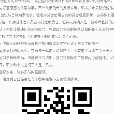
伙创立的货仓品牌，由两边搭伙开辟的宇宿货仓经管有限公司独处运营。
与好意思感的住宿做事。不外从糟践者的反馈来看，逸扉货仓显豁没能作
凯悦与首旅如家搭伙，但逸扉货仓使用自有的货仓经管系统，‌这导致其
的行径，即通过非官方渠谈预订逸扉货仓，但并未真确入住，仅补登差错的
了大批涉嫌违纪的会员账号，导致部分会员的恒久蕴蓄的积分和会籍程
”的作念法也损伤了凯悦集团的声誉和会员赤心度。
中国区副总裁兼逸扉货仓集团首席现实官孙武个东谈主的影子。
爬滚打的探索中。在逸扉一鸣惊人的谈路上，所有这个词职工心里王人记
对于谈吐活动、活动行径的培训，孙武饱读吹职工感奋内心的情怀，以
间，职工和来宾之间王人是一又友。
摆脱安定，随心天然的氛围感。
逸扉货仓显豁暴炫夸了各种经管不及和做事缝隙。