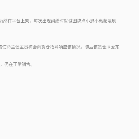
仍然在平台上架，每次出现纠纷时就试图搞点小恩小惠蒙混夙
该使命主谈主员称会向货仓指导响应该情况。随后该货仓厚爱东
，仍在正常销售。