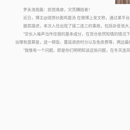
罗永浩炮轰：凯悦逸扉，灾荒糟践者！
近日，博主@烧饼炒面鸡蛋汤 在微博上发文称，通过某平台预
据其描述，本次入住出现了接二连三的事故，包括杂音浩大，
“空长入噪声当作住宿的基本成分，在货仓依然知情的情况下，
治理有盘算是，送一顿饭、蔓延退房时分以及免房费等，两边最
“我惟有一个问题，即是你们明明知谈这些问题，在冬天连风扇