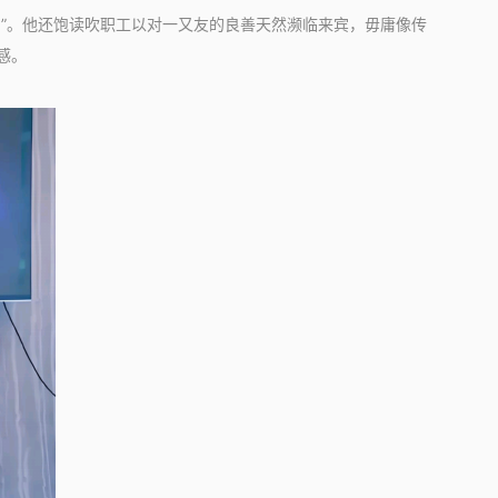
”。他还饱读吹职工以对一又友的良善天然濒临来宾，毋庸像传
感。