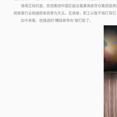
值得正经的是，凯悦集团中国区副总裁兼逸扉货仓集团首席现实
统做事行业相通把来宾奉为天主。在逸扉，职工以致不错打耳钉
如今来看，他强调的“糟践者导向”被打脸了。