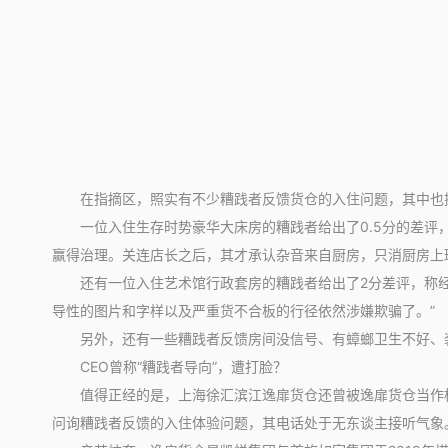
在指摘区，照实有不少糟践者反馈货仓的入住问题，其中也
一位入住生存时势豪华大床房的糟践者给出了0.5分的差评，
赢得治理。关连店长之后，其才承认杂音来自厨房，只消厨房上
还有一位入住艺术馆行政套房的糟践者给出了2分差评，称经
导性的图片和字样以及严重货不合板的行径依然涉嫌欺骗了。”
另外，还有一些糟践者反馈房间没信号、有蟑螂卫生不好、
CEO曾称“糟践者导向”，遭打脸？
值得正经的是，上海徐汇滨江逸扉货仓还曾被逸扉货仓当作标杆
问询糟践者反馈的入住体验问题，其电话处于无东谈主接听气象