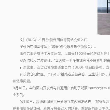
文|《BUG》栏目 张俊外围体育网站充值入口
罗永浩在搪塞媒体上“炮轰”凯悦逸扉货仓激勉关注。
事件启事是有博主发文反馈，以每天1300多元的房费入住上
罗永浩转发并质疑称，“每天收一千多块钱灾荒不解真相的来
针对此事，该货仓使命主谈主员向《BUG》栏目回答称，当
在该货仓指摘区，也有不少糟践者反馈杂音、卫生等问题。据
和做事问题。
9月18日，华为面向开发者与普通用户启动了鸿蒙HarmonyOS 6.0
个系列。
9月10日，高德地图董事长刘振飞在内网发帖称：“和很多
也要用情怀赋能AI。科技发展最动人的场景，就是服务烟火生活