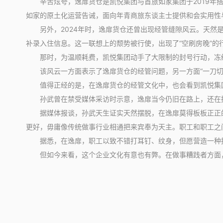
辛苦炫夸，逸扉货仓是凯悦集团与首旅如家集团于2019年搭
如家的原土化运营告诫，面向年青商旅东谈主士提供和会实用性
另外，2024年时，逸扉货仓还曾出现经管缝隙风云。天然是
补录入住信息。‌这一联想上的颓势被行使，出现了“空刷房晚”
那时，为温顺耗费，凯悦集团动手了大限制的封号行动，冻结
该风云一方面表示了逸扉货仓的经管问题，另一方面“一刀切
值得正经的是，在逸扉货仓的经管文化中，也会看到凯悦集团
孙武曾在禁受媒体采访时示意，逸扉当今仍旧在路上，还在摸
据媒体报谈，孙武天生证实天然摆脱，在逸扉莫得板板正正的
更好，毋庸像传统做事行业相通把来宾奉为天主。职工和职工之
据悉，在逸扉，职工以致不错打耳钉、纹身，但愿营造一种
但如今来看，这个企业文化有意也有弊。在做事糟践者方面，