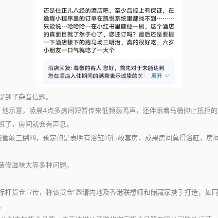
提到了杂音信题。
他示意，凌晨4点多房间短暂传来低频轰鸣声，还伴跟着马桶抑止抵拒的
班了，房间就会有声息。
管颠三倒四，预定的是表明有浴缸的行政套房，成果房间莫得浴缸，房间
装修滋味大等多种问题。
货仓宣传，称该货仓“邀请内地及香港联想师和储藏家携手打造，如同是
。