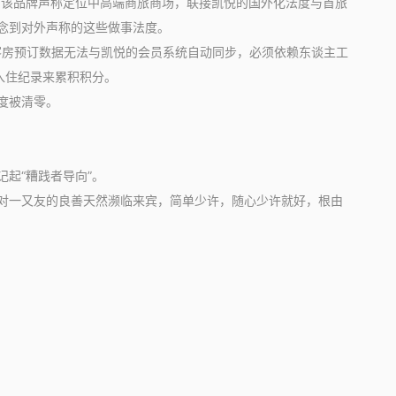
该品牌声称定位中高端商旅商场，联接凯悦的国外化法度与首旅
念到对外声称的这些做事法度。
客房预订数据无法与凯悦的会员系统自动同步，必须依赖东谈主工
入住纪录来累积积分。
度被清零。
起“糟践者导向”。
对一又友的良善天然濒临来宾，简单少许，随心少许就好，根由