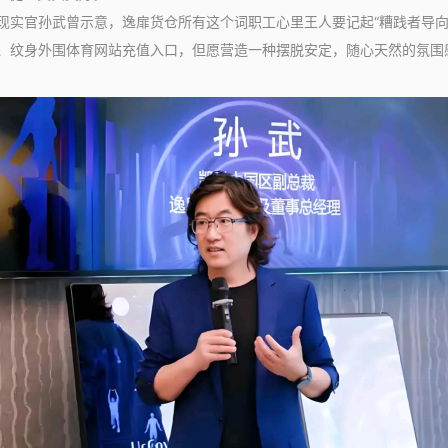
官孙武曾示意，逸扉货仓所有这个词职工心里王人要记起“糟践者导向
、纹身外围体育网站充值入口，但愿营造一种摆脱安定，随心天然的氛围