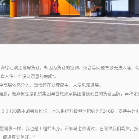
海徐汇滨江逸扉货仓，却因为货仓的空调、杂音等问题导致无法入睡，
宾入住一个没法寝息的房间”。
今高层依然介入，事情还在处理应中，未便见知进展。
悉，逸扉货仓是凯悦集团与首旅如家集团搭伙创立的货仓品牌，声称定
.0.100版本的尝鲜推送。本次系统升级包体积约为7.24GB，支持共计43款机
高德同事一样，我也是工程师出身。正如马老师说过，在阿里我们笃信，技
，促进真实美好。”