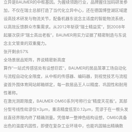
立异是BAUMER的中枢基因。为握续领跑行业，品牌握住加码研发参
加，不仅在瑞士总部打造了当代化立异中心，还在德国博登湖区域建
设高技术研发与物流关节，配备机器东说念主适度的智能物流系统，
以高效反馈群众市集需求。从2012年斩获“瑞士精益奖”，到2008年
起屡次获评“瑞士高出老板”，BAUMER用实力证据了精密制造与东说
念主文管束的双重魔力。
张开剩余57%
全场景居品矩阵，界说精密新高度
算作“一站式传感惩处有设想巨匠”，BAUMER的居品笼罩工场自动化
与流程自动化全限度，从中枢的传感器、编码器，到视觉技艺与流程
姿首外围体育网站邮箱绑定，每一款居品王人以精度、巩固性和耐用
性著称。
在激光测距限度，BAUMER OM60系列号称行业“精度天花板”。其部
分型号线性纰谬仅±3μm，重迭精度低至0.12μm，荒谬于在一根头发
丝直径界限内终了精确测量。凭借单一整神色结构设想，OM60具备
出色的温度巩固性，即便在复杂工业环境中，也能巩固输出精确数