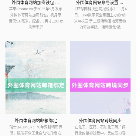
外围体育网站加密钱包 卢伟冰刺破行业近况: 追求“环球最薄”
外围体育网站账号设置 纳米AI智能体走进课堂，360让高校师
苹果iPhone Air于2025年9月发布
【环球网科技空洞报说念】11月4
外围体育网站加密钱包，机身厚
日，360数字安全集团主办的“纳
度仅5.6毫米，配备6.5英寸120Hz
米AI校园行”主题活动落地河南物
刷新率屏
流奇迹学院。活动聚焦“数
外围体育网站邮箱绑定
外围体育网站跨境同步
瑞士BAUMER：70年深耕精密传
在化工、医药、石油化工等广阔
感，赋能群众工业自动化升级 在
行业的坐褥过程中，反应压力容