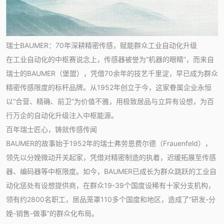
瑞士BAUMER：70年深耕精密传感，赋能群众工业自动化升级
在工业自动化的中枢赛说念上，传感器被誉为“机器的眼睛”，而来自
瑞士的BAUMER（堡盟），凭借70余年的技艺千里淀，早已成为群众
精密传感限度的标杆品牌。从1952年创立于今，这家眷属企业永恒
以“合营、精确、前卫”为价值不雅，用极致居品与立异有设想，为百
行万企的自动化升级注入中枢能源。
百年瑞士匠心，铸就传感传闻
BAUMER的故事始于1952年的瑞士弗劳恩费尔德（Frauenfeld），
领先以分娩微动开关起家，凭借对精密制造的执着，迟缓拓展至传感
器、编码器等中枢限度。如今，BAUMER已成长为群众跳跃的工业自
动化惩处有设想提供商，在群众19-39个国度设稀有十家分支机构，
领有约2800名职工，居品笼罩110多个国度和地区，造成了“研发-分
娩-销售-做事”的群众化布局。