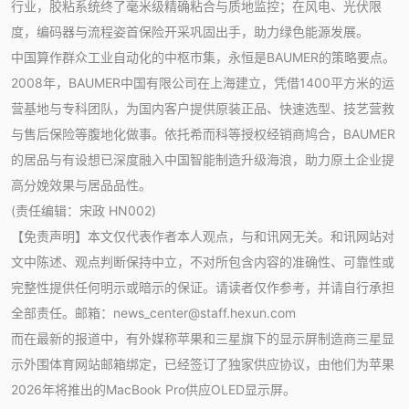
行业，胶粘系统终了毫米级精确粘合与质地监控；在风电、光伏限
度，编码器与流程姿首保险开采巩固出手，助力绿色能源发展。
中国算作群众工业自动化的中枢市集，永恒是BAUMER的策略要点。
2008年，BAUMER中国有限公司在上海建立，凭借1400平方米的运
营基地与专科团队，为国内客户提供原装正品、快速选型、技艺营救
与售后保险等腹地化做事。依托希而科等授权经销商鸠合，BAUMER
的居品与有设想已深度融入中国智能制造升级海浪，助力原土企业提
高分娩效果与居品品性。
(责任编辑：宋政 HN002)
【免责声明】本文仅代表作者本人观点，与和讯网无关。和讯网站对
文中陈述、观点判断保持中立，不对所包含内容的准确性、可靠性或
完整性提供任何明示或暗示的保证。请读者仅作参考，并请自行承担
全部责任。邮箱：news_center@staff.hexun.com
而在最新的报道中，有外媒称苹果和三星旗下的显示屏制造商三星显
示外围体育网站邮箱绑定，已经签订了独家供应协议，由他们为苹果
2026年将推出的MacBook Pro供应OLED显示屏。