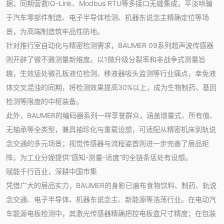
据，同期营救IO-Link、Modbus RTU等多接口无缝集成，平淡哄骗
于汽车零部件制造、电子半导体检测、机器东说念主精确定位等场
景，为高端制造筑牢品性防地。
针对推行室自动化与精密检测需求，BAUMER 09系列超声波传感器
则开辟了微不雅测量新维度。以1微升级分裂率和非战争式测量旨
趣，生效惩处微孔板液位检测、移液器吸头监测等行业痛点，幸免液
体交叉混浊的同期，将检测效果提高30%以上，成为生物制药、基因
检测等限度的中枢装备。
此外，BAUMER的编码器系列一样享誉群众，涵盖增量式、所有值、
无轴承等全类型，兼具袖珍化与重载设想，可适配从精密机床到轨说
念交通的多元场景；视觉传感器与流程姿首则进一步完善了居品矩
阵，为工业分娩提供“感知-测量-适度”的全链条惩处有设想。
赋能千行百业，深耕中国市集
凭借广大的居品实力，BAUMER的身影已遍布食物饮料、制药、轨说
念交通、电子半导体、机器东说念主、新能源等浩荡行业。在电动汽
车能源电板检测中，其激光传感器精确把控电板盒尺寸精度；在包装