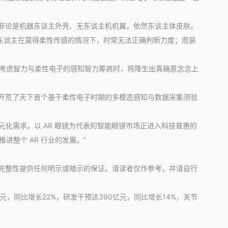
非论是机器东谈主外壳、无东谈主机机翼，依然东谈主体皮肤。
器东谈主在莫得柔性传感的情况下，时常无法正确判断力度；而装
的考虑智力与柔性电子的感知智力筹商时，将降生出真确意念念上
并开荒了天下首个基于柔性电子时期的多模态感知与数据采集测验
元化需求。以 AR 眼镜为代表的智能眼镜市场正进入科技普惠的
推进整个 AR 行业的发展。”
完整性提供任何明示或暗示的保证。请读者仅作参考，并请自行
同比增长22%，研发干预达390亿元，同比增长14%，关节