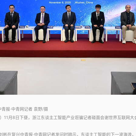
青报·中青网记者 袁野/摄
）11月8日下昼，浙江东谈主工智能产业诳骗记者碰面会谢世界互联网
彬在复兴中青报·中青网记者发问时暗示，东谈主工智能的下一波海浪，