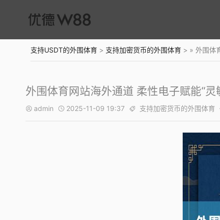
支持USDT的外围体育
>
支持加密货币的外围体育
> » 外围
外围体育网站海外通道 柔性电子赋能“灵
admin
2025-11-09 19:37
支持加密货币的外围体育


